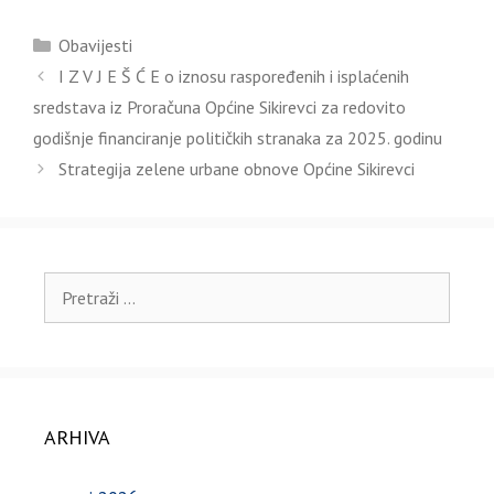
Kategorije
Obavijesti
I Z V J E Š Ć E o iznosu raspoređenih i isplaćenih
sredstava iz Proračuna Općine Sikirevci za redovito
godišnje financiranje političkih stranaka za 2025. godinu
Strategija zelene urbane obnove Općine Sikirevci
Pretraži:
ARHIVA