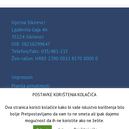
Općina Sikirevci
Ljudevita Gaja 4A
35224 Sikirevci
OIB: 58216299647
Telefon/faks: 035/481-215
Žiro-račun: HR85 2390 0011 8570 0000 0
Impresum
Pravila privatnosti
Zaštita osobnih podataka (GDPR)
POSTAVKE KORIŠTENJA KOLAČIĆA
Izjava o pristupačnosti
Ova stranica koristi kolačiće kako bi vaše iskustvo korištenja bilo
bolje. Pretpostavljamo da vam to ne smeta ali ipak dajemo
mogućnost da ih ne koristite ako ne želite.
Općina Sikirevci © 2026