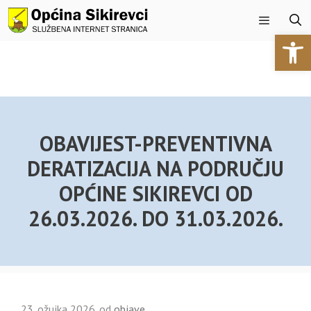
Preskoči
na
Open 
sadržaj
Izbornik
OBAVIJEST-PREVENTIVNA
DERATIZACIJA NA PODRUČJU
OPĆINE SIKIREVCI OD
26.03.2026. DO 31.03.2026.
23. ožujka 2026.
od
objave