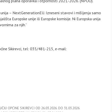
ionalnog plana oporavka i otpornosti 2021.-2026. (NPOO).
 unija – NextGenerationEU. Izneseni stavovi i mišljenja samo
ališta Europske unije ili Europske komisije. Ni Europska unija
ornima za njih.”
Općine Sikirevci, tel: 035/481-215, e-mail:
JU OPĆINE SIKIREVCI OD 26.03.2026. DO 31.03.2026.