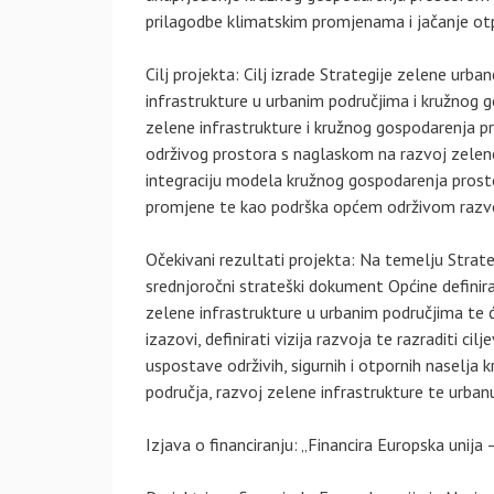
prilagodbe klimatskim promjenama i jačanje otpo
Cilj projekta: Cilj izrade Strategije zelene urb
infrastrukture u urbanim područjima i kružnog 
zelene infrastrukture i kružnog gospodarenja pr
održivog prostora s naglaskom na razvoj zelene i
integraciju modela kružnog gospodarenja prosto
promjene te kao podrška općem održivom razv
Očekivani rezultati projekta: Na temelju Strat
srednjoročni strateški dokument Općine definira
zelene infrastrukture u urbanim područjima te će 
izazovi, definirati vizija razvoja te razraditi cilj
uspostave održivih, sigurnih i otpornih naselja 
područja, razvoj zelene infrastrukture te urban
Izjava o financiranju: „Financira Europska unij