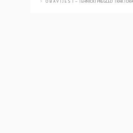
O B A V I J E S T – TEHNIČKI PREGLED TRAKTORA