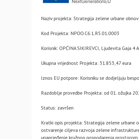
Naziv projekta: Strategija zelene urbane obnove
Kod Projekta: NPOO.C6.1.R5.01.0003
Korisnik: OPĆINA SIKIREVCI, Ljudevita Gaja 4 A
Ukupna vrijednost Projekta: 31.853,47 eura
Iznos EU potpore: Korisniku se dodjeljuju besp
Razdoblje provedbe Projekta: od 01. ožujka 202
Status: završen
Kratki opis projekta: Strategija zelene urbane 
ostvarenje ciljeva razvoja zelene infrastrukture
unaprjeđenje kružnog gospodarenja prostorom i 