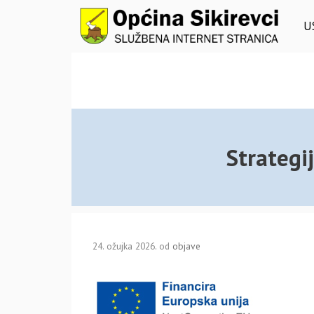
Preskoči
na
U
sadržaj
Strategi
24. ožujka 2026.
od
objave