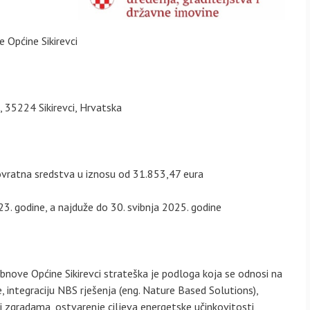
 Općine Sikirevci
, 35224 Sikirevci, Hrvatska
ovratna sredstva u iznosu od 31.853,47 eura
3. godine, a najduže do 30. svibnja 2025. godine
obnove Općine Sikirevci strateška je podloga koja se odnosi na
, integraciju NBS rješenja (eng. Nature Based Solutions),
zgradama, ostvarenje ciljeva energetske učinkovitosti,