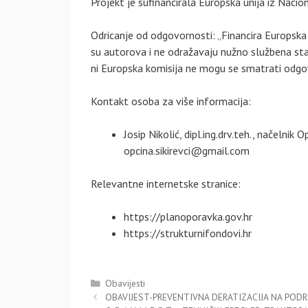
Projekt je sufinancirala Europska unija iz Nac
Odricanje od odgovornosti: „Financira Europska
su autorova i ne odražavaju nužno službena staj
ni Europska komisija ne mogu se smatrati odgov
Kontakt osoba za više informacija:
Josip Nikolić, dipl.ing.drv.teh., načelnik 
opcina.sikirevci@gmail.com
Relevantne internetske stranice:
https://planoporavka.gov.hr
https://strukturnifondovi.hr
Kategorije
Obavijesti
OBAVIJEST-PREVENTIVNA DERATIZACIJA NA PODRUČ