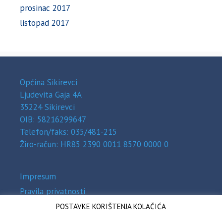
prosinac 2017
listopad 2017
Općina Sikirevci
Ljudevita Gaja 4A
35224 Sikirevci
OIB: 58216299647
Telefon/faks: 035/481-215
Žiro-račun: HR85 2390 0011 8570 0000 0
Impresum
Pravila privatnosti
Zaštita osobnih podataka (GDPR)
POSTAVKE KORIŠTENJA KOLAČIĆA
Izjava o pristupačnosti