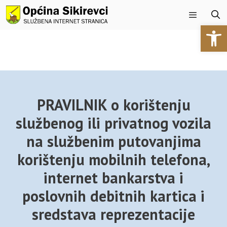
Preskoči
na
Open 
sadržaj
Izbornik
PRAVILNIK o korištenju
službenog ili privatnog vozila
na službenim putovanjima
korištenju mobilnih telefona,
internet bankarstva i
poslovnih debitnih kartica i
sredstava reprezentacije