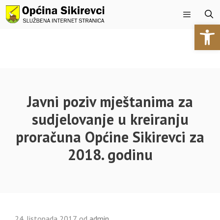
Preskoči
na
Open 
sadržaj
Izbornik
Javni poziv mještanima za
sudjelovanje u kreiranju
proračuna Općine Sikirevci za
2018. godinu
24. listopada 2017.
od
admin