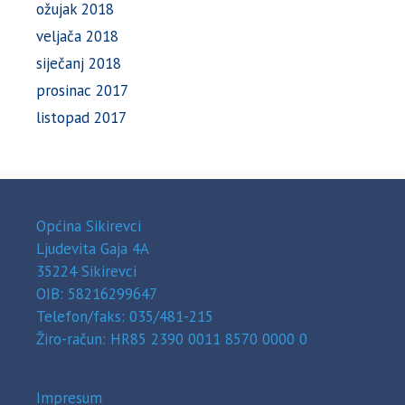
ožujak 2018
veljača 2018
siječanj 2018
prosinac 2017
listopad 2017
Općina Sikirevci
Ljudevita Gaja 4A
35224 Sikirevci
OIB: 58216299647
Telefon/faks: 035/481-215
Žiro-račun: HR85 2390 0011 8570 0000 0
Impresum