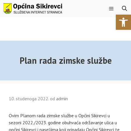
Preskoči
na
Open 
sadržaj
Izbornik
Plan rada zimske službe
10. studenoga 2022.
od
admin
Ovim Planom rada zimske službe u Općini Sikirevci u
sezoni 2022./2023. godine obuhvaća održavanje ulica u
općini Sikirevci i naseljima koji pripadaju Općini Sikirevci te